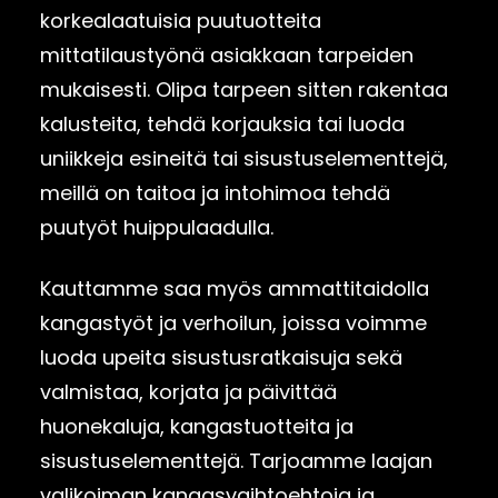
korkealaatuisia puutuotteita
mittatilaustyönä asiakkaan tarpeiden
mukaisesti. Olipa tarpeen sitten rakentaa
kalusteita, tehdä korjauksia tai luoda
uniikkeja esineitä tai sisustuselementtejä,
meillä on taitoa ja intohimoa tehdä
puutyöt huippulaadulla.
Kauttamme saa myös ammattitaidolla
kangastyöt ja verhoilun, joissa voimme
luoda upeita sisustusratkaisuja sekä
valmistaa, korjata ja päivittää
huonekaluja, kangastuotteita ja
sisustuselementtejä. Tarjoamme laajan
valikoiman kangasvaihtoehtoja ja