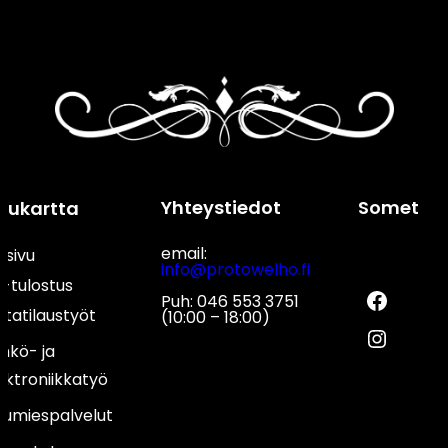
Yhteystiedot
Somet
ivukartta
email:
usivu
info@protowelho.fi
Fac
-tulostus
Puh: 046 553 3751
ttatilaustyöt
(10:00 – 18:00)
Inst
hkö- ja
ektroniikkatyö
umiespalvelut