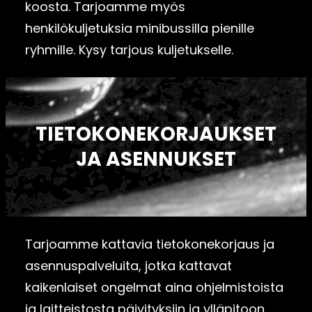
koosta. Tarjoamme myös
henkilökuljetuksia minibussilla pienille
ryhmille. Kysy tarjous kuljetukselle.
TIETOKONEKORJAUKSET
JA ASENNUKSET
Tarjoamme kattavia tietokonekorjaus ja
asennuspalveluita, jotka kattavat
kaikenlaiset ongelmat aina ohjelmistoista
ja laitteistosta päivityksiin ja ylläpitoon.