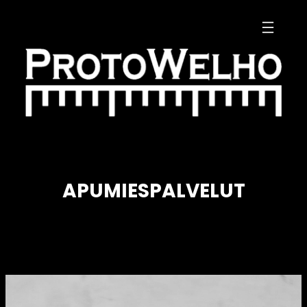
Siirry
sisältöön
APUMIESPALVELUT