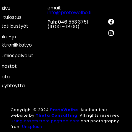
email:
usivu
info@protowelho.fi
Fac
-tulostus
Puh: 046 553 3751
ttatilaustyöt
(10:00 – 18:00)
Inst
hkö- ja
ektroniikkatyö
umiespalvelut
nnastot
istä
a yhteyttä
Copyright © 2024
ProtoWelho
. Another fine
website by
Theta Consulting
. All rights reserved
Using assets from
pngtree.com
and photography
from
Unsplash